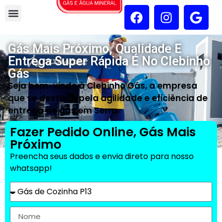
Gás Mais Próximo, Qualidade E
Entrega Super Rápida É No Clebinho
Gás
Seja bem-vindo à Clebinho Gás, a empresa
que se destaca pela agilidade e eficiência de
entrega de gás em Serra.
Fazer Pedido Online, Gás Mais
Próximo
Preencha seus dados e envia direto para nosso
whatsapp!