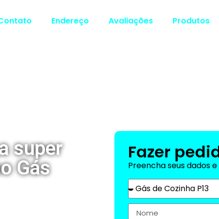
Contato
Endereço
Avaliações
Produtos
a super
Fazer pedid
ho Gás
Preencha seus dados e 
, a empresa que se
ncia de entrega de