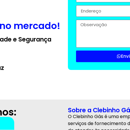
 no mercado!
ade e Segurança
Env
az
os:
Sobre a Clebinho G
O Clebinho Gás é uma em
serviços de fornecimento d