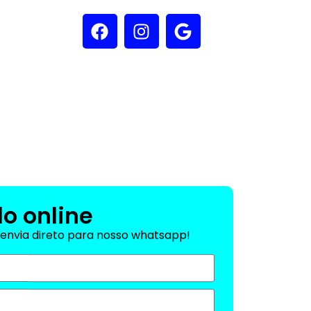
o online
envia direto para nosso whatsapp!