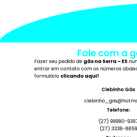
O qu
Fale com a g
Fazer seu pedido de
gás na Serra – ES
nun
entrar em contato com os números abaix
formulário
clicando aqui!
Clebinho Gás
clebinho_gas@hotma
Telefone:
(27) 99980-939
(27) 3338-885