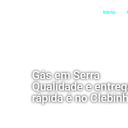
Inicio
Gás em Serra
Qualidade e entreg
rápida é no Clebin
Seja bem-vindo à Clebinho Gás
destaca pela agilidade e eficiê
gás em Serra.