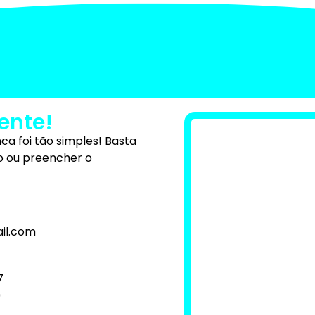
e nossos clientes estão dize
ente!
ca foi tão simples! Basta
o ou preencher o
il.com
7
9